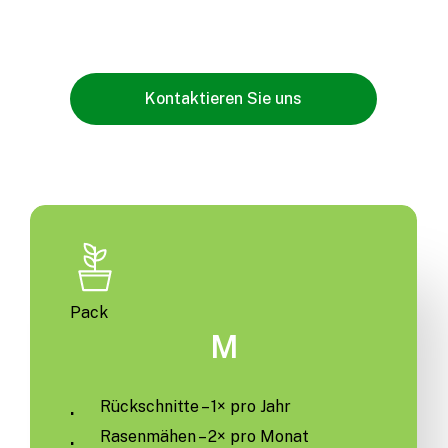
K
o
n
t
a
k
t
i
e
r
e
n
S
i
e
u
n
s
Pack
M
Rückschnitte – 1× pro Jahr
Rasenmähen – 2× pro Monat