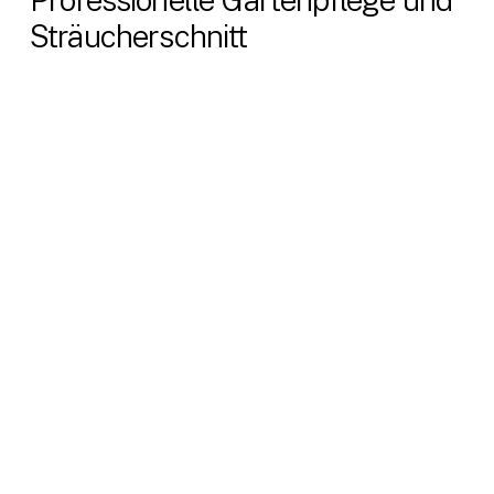
Professionelle Gartenpflege und
Sträucherschnitt
Professioneller Sträucherschnitt für ein
gepflegtes Erscheinungsbild!
Wir bringen Ihre Hecken und Sträucher in
Form – schnell, sauber und zuverlässig. Ob
regelmäßige Pflege oder einmaliger
Rückschnitt: Wir sorgen für Ordnung in
Ihrem Garten
Wir verwenden das passende Werkzeug und
folgen bewährten Methoden, um ein
präzises und sicheres Ergebnis zu