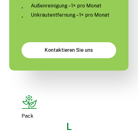
Außenreinigung – 1× pro Monat
Unkrautentfernung – 1× pro Monat
K
o
n
t
a
k
t
i
e
r
e
n
S
i
e
u
n
s
Pack
L