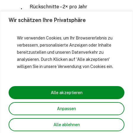
Rückschnitte – 2× pro Jahr
Rasenmähen – 2× pro Monat
Wir schätzen Ihre Privatsphäre
Außenreinigung – 4× pro Monat
Unkrautentfernung – 1× pro Monat
Wir verwenden Cookies, um Ihr Browsererlebnis zu
Winterdienst – nach Bedarf
verbessern, personalisierte Anzeigen oder Inhalte
bereitzustellen und unseren Datenverkehr zu
analysieren. Durch Klicken auf 'Alle akzeptieren'
willigen Sie in unsere Verwendung von Cookies ein.
K
o
n
t
a
k
t
i
e
r
e
n
S
i
e
u
n
s
Alle akzeptieren
Anpassen
Alle ablehnen