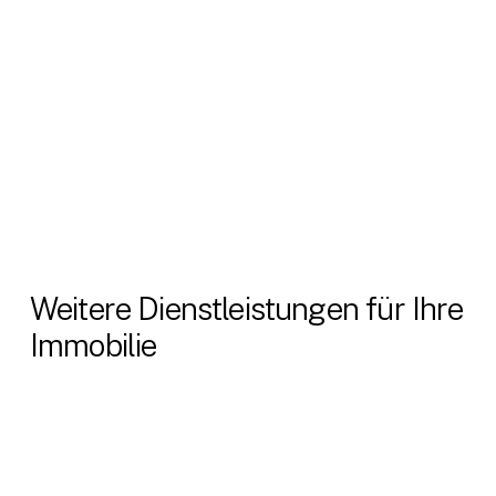
gewährleisten. Unser Ziel ist es, Ihre
Grünflächen aufzuwerten, die Gesundheit
der Pflanzen zu erhalten und für ein
harmonisches Gesamtbild zu sorge
Weitere Dienstleistungen für Ihre
Immobilie
Instandhaltung von Innentreppen für eine