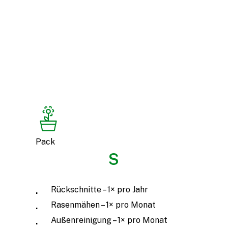
Anti-Rutsch-Behandlung, um Sicherheit
und Mobilität im Winter zu gewährleisten,
damit Sie und Ihre Nachbarn sich ohne
Sorgen fortbewegen können.
Pack
S
Rückschnitte – 1× pro Jahr
Rasenmähen – 1× pro Monat
Außenreinigung – 1× pro Monat